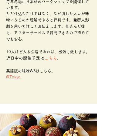
毎年冬場に日本語のワークショップを開催して
います。
ただ仕込むだけではなく、なぜ潰した大豆が味
噌になるのか理解できると評判です。発酵人形
劇を用いて詳しくお伝えします。
仕込んだ後
も、アフターサービスで質問できるので初めて
でも
安心。
10人ほど入る会場であれば、出張も致します。
近日中の開催予定は
こちら
。
英語版の味噌WSはこちら。
@Tokyo