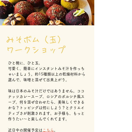
​みそボム（玉）
​ワークショップ
ひと椀に、ひと玉。
可愛く、簡単にインスタントみそ汁を作っち
ゃいましょう。約15種類以上の乾燥材料から
選んで、味噌と混ぜて出来上がり。
味は日本のみそ汁だけではありません。ココ
ナッツカレースープ、ロシアのボルシチ風ス
ープ。何を混ぜ合わせたら、美味しくできる
かな？トッピングは何にしよう？とクリエイ
ティブさが刺激されます。お子様も、もっと
作りたい〜と楽しんでくれてます。
近日中の開催予定は
こちら
。