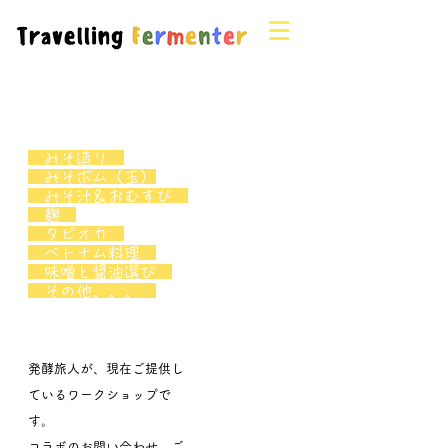
ワークショップ
みそ造り
みそボム（玉）
みそ汁＆おむすび
麹
タピオカ
ベトナム料理
味噌と醤油選び
その他。。。
発酵旅人が、現在ご提供し
ているワークショップで
す。
​コラボのお問い合わせ、ご